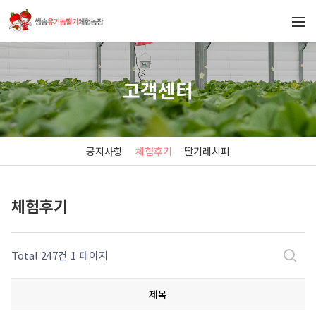
고객센터
공지사항
체험후기
딸기레시피
체험후기
Total 247건
1 페이지
제목