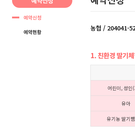
예약신청
예약신청
농협 / 204041-5
예약현황
1. 친환경 딸기
어린이, 성인(
유아
유기농 딸기쨈