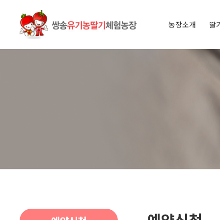
농장소개
딸
인사말
오시는 길
아이들과 
딸기 이야
예약신청