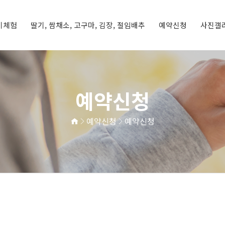
기체험
딸기, 쌈채소, 고구마, 김장, 절임배추
예약신청
사진갤
딸기체험
기
체험프로그램
예약신청
예약현황
체험갤러리
농장갤러리
예약신청
예약신청
예약신청