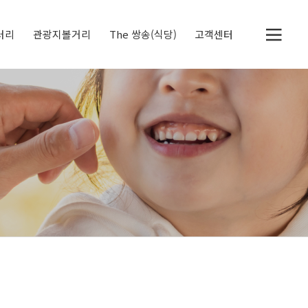
러리
관광지볼거리
The 쌍송(식당)
고객센터
두물머리
세미원
정약용 생가
북한강 자전거 전용도
공지사항
체험후기
딸기레시피
로