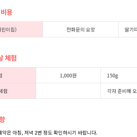
 비용
어린이집)
전화문의 요망
딸기따
겹살 체험
험
1,000원
150g
체험
각자 준비해 
사항
 예약은 아침, 저녁 2번 정도 확인하시기 바랍니다.