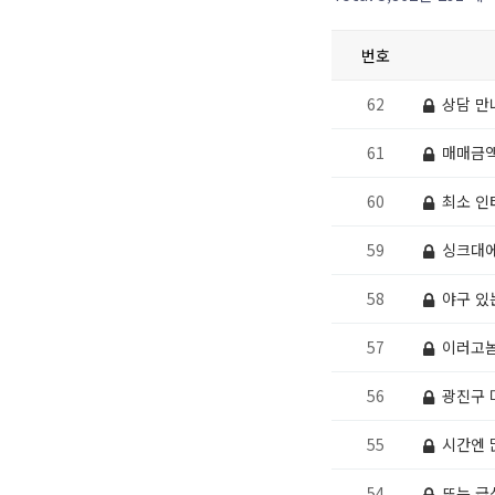
번호
62
상담 만
61
매매금액
60
최소 인
59
싱크대에
58
야구 있
57
이러고놈
56
광진구 
55
시간엔 
54
또는 급