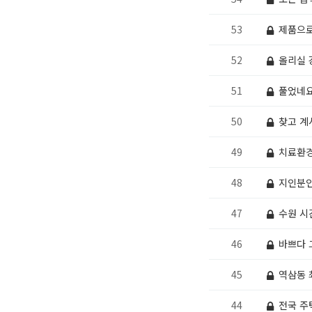
53
제품으로
52
올리실 
51
풀었네요
50
찾고 계
49
치료환경
48
지인분인
47
수원 시
46
바쁘다 
45
역삼동 
44
전국 주