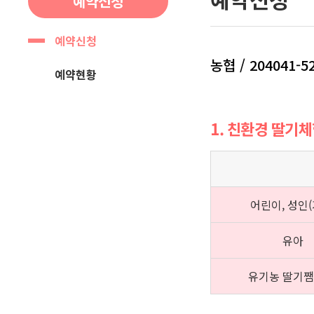
예약신청
예약신청
농협 / 204041-5
예약현황
1. 친환경 딸기
어린이, 성인(
유아
유기농 딸기쨈