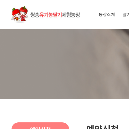
농장소개
딸
인사말
오시는 길
아이들과 
딸기 이야
예약신청