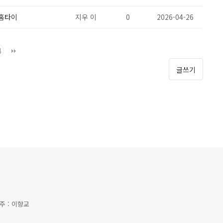
홈타이
지우 이
0
2026-04-26
4
글쓰기
금주 : 이향교