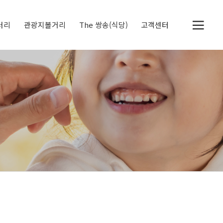
러리
관광지볼거리
The 쌍송(식당)
고객센터
두물머리
세미원
정약용 생가
북한강 자전거 전용도
공지사항
체험후기
딸기레시피
로