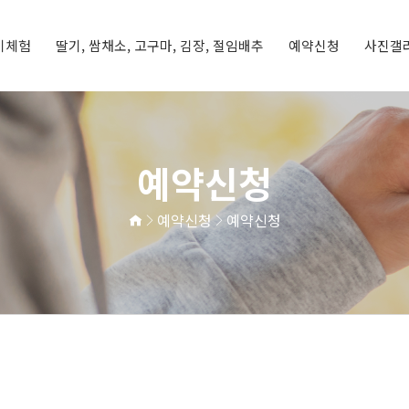
기체험
딸기, 쌈채소, 고구마, 김장, 절임배추
예약신청
사진갤
딸기체험
기
체험프로그램
예약신청
예약현황
체험갤러리
농장갤러리
예약신청
예약신청
예약신청