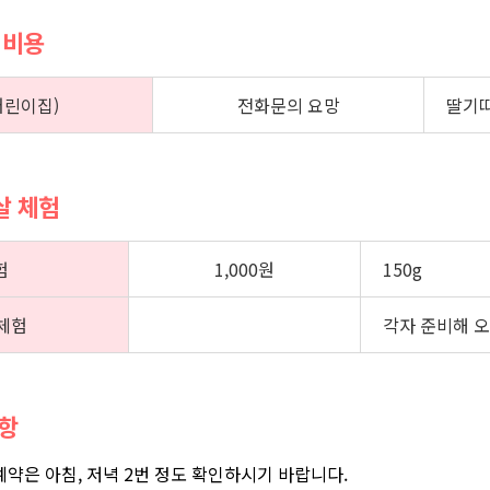
 비용
어린이집)
전화문의 요망
딸기따
겹살 체험
험
1,000원
150g
체험
각자 준비해 
사항
 예약은 아침, 저녁 2번 정도 확인하시기 바랍니다.