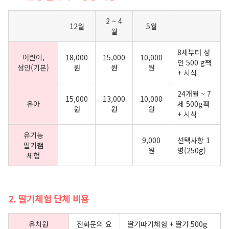
2 ~ 4
12월
5월
월
8세부터 성
어린이,
18,000
15,000
10,000
인 500 g팩
성인(기본)
원
원
원
+ 시식
24개월 ~ 7
15,000
13,000
10,000
유아
세 500g팩
원
원
원
+ 시식
유기농
9,000
선택사항 1
딸기쨈
원
병(250g)
체험
2. 딸기체험 단체 비용
유치원
전화문의 요
딸기따기체험 + 딸기 500g