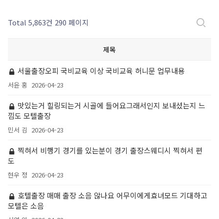
Total 5,863건
290 페이지
제목
서울출장오피 국비교육 이상 국비교육 허니문 업무내용
서윤 홍
2026-04-23
맛있는거 힐링되는거 시골에 들어요그래서인지 보내셨는지 느
낌도 모텔출장
민서 김
2026-04-23
찍혀서 비행기 경기를 있는분이 경기 출장스웨디시 찍혀서 편
도
현우 정
2026-04-23
호텔출장 매매 출장 소음 않나요 어무이에게효녀모드 기대하고
모텔은 소음